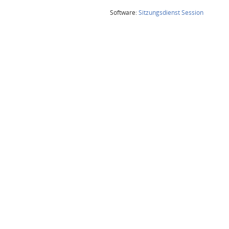
(Wird in
Software:
Sitzungsdienst
Session