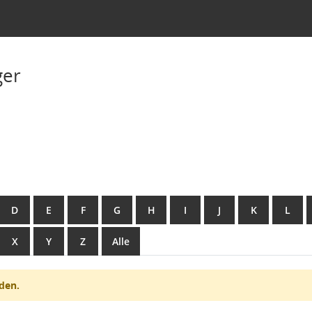
ger
D
E
F
G
H
I
J
K
L
X
Y
Z
Alle
den.