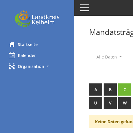
Toggle navigation
Mandatsträ
Startseite
Kalender
Alle Daten
Organisation
A
B
C
U
V
W
Keine Daten gefun