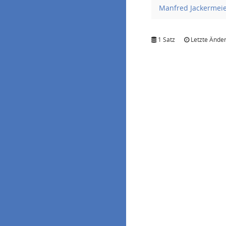
Manfred Jackermei
1 Satz
Letzte Änder