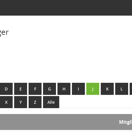
ger
D
E
F
G
H
I
J
K
L
X
Y
Z
Alle
Mitgl