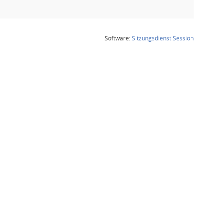
(Wird in
Software:
Sitzungsdienst
Session