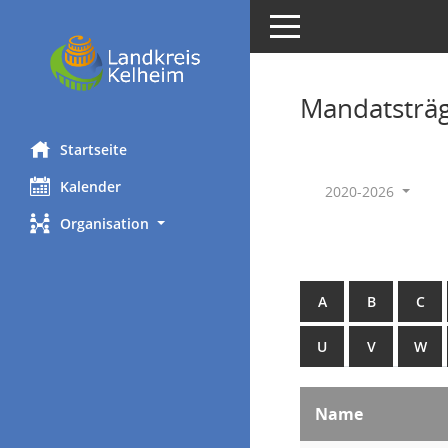
Toggle navigation
Mandatsträ
Startseite
Kalender
2020-2026
Organisation
A
B
C
U
V
W
Name