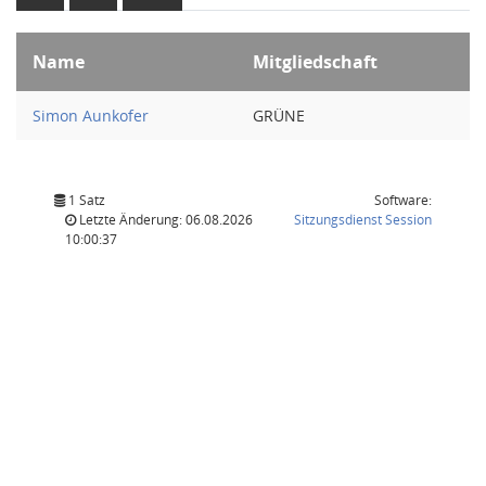
Name
Mitgliedschaft
Simon Aunkofer
GRÜNE
1 Satz
Software:
(Wird in
Letzte Änderung: 06.08.2026
Sitzungsdienst
Session
10:00:37