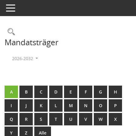
Toggle navigation
Rechercheauswahl
Mandatsträger
2026-2032
A
B
C
D
E
F
G
H
I
J
K
L
M
N
O
P
Q
R
S
T
U
V
W
X
Y
Z
Alle