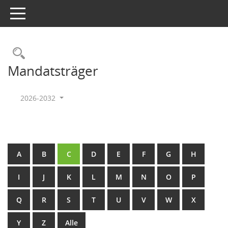
Toggle navigation
Rechercheauswahl
Mandatsträger
2026-2032
A
B
C
D
E
F
G
H
I
J
K
L
M
N
O
P
Q
R
S
T
U
V
W
X
Y
Z
Alle