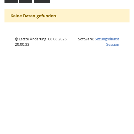
Keine Daten gefunden.
Letzte Änderung: 08.08.2026
Software:
Sitzungsdienst
(Wird in
20:00:33
Session