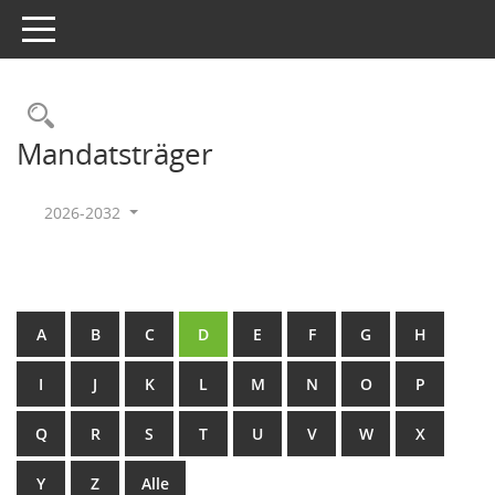
Toggle navigation
Rechercheauswahl
Mandatsträger
2026-2032
A
B
C
D
E
F
G
H
I
J
K
L
M
N
O
P
Q
R
S
T
U
V
W
X
Y
Z
Alle