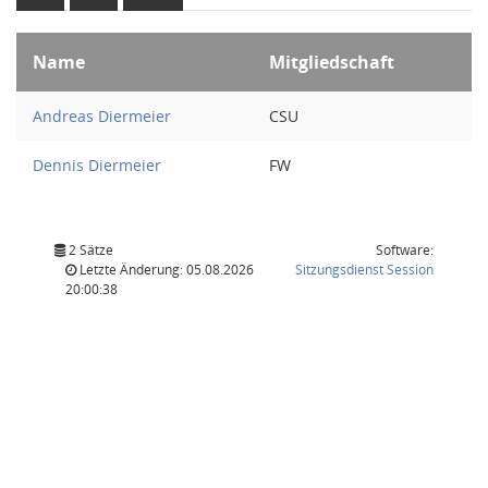
Name
Mitgliedschaft
Andreas Diermeier
CSU
Dennis Diermeier
FW
2 Sätze
Software:
(Wird in
Letzte Änderung: 05.08.2026
Sitzungsdienst
Session
20:00:38