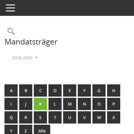
Toggle navigation
Rechercheauswahl
Mandatsträger
2026-2032
A
B
C
D
E
F
G
H
I
J
K
L
M
N
O
P
Q
R
S
T
U
V
W
X
Y
Z
Alle