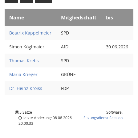
Name
Mitgliedschaft
bis
Beatrix Kappelmeier
SPD
Simon Köglmaier
AfD
30.06.2026
Thomas Krebs
SPD
Maria Krieger
GRÜNE
Dr. Heinz Kroiss
FDP
5 Sätze
Software:
(Wird in
Letzte Änderung: 08.08.2026
Sitzungsdienst
Session
20:00:33