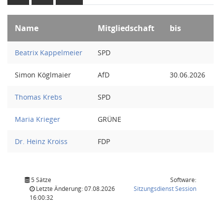
Name
Mitgliedschaft
bis
Beatrix Kappelmeier
SPD
Simon Köglmaier
AfD
30.06.2026
Thomas Krebs
SPD
Maria Krieger
GRÜNE
Dr. Heinz Kroiss
FDP
5 Sätze
Software:
(Wird in
Letzte Änderung: 07.08.2026
Sitzungsdienst
Session
16:00:32