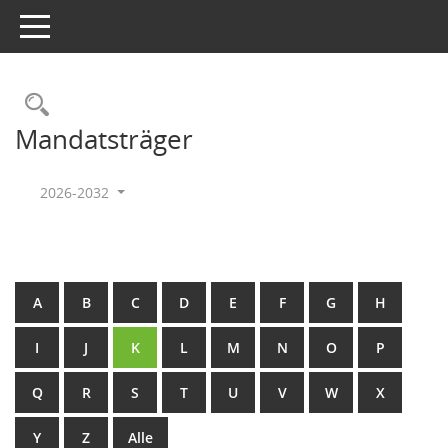
Toggle navigation
Rechercheauswahl
Mandatsträger
2026-2032
A
B
C
D
E
F
G
H
I
J
K
L
M
N
O
P
Q
R
S
T
U
V
W
X
Y
Z
Alle