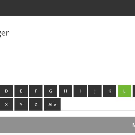
ger
D
E
F
G
H
I
J
K
L
X
Y
Z
Alle
M