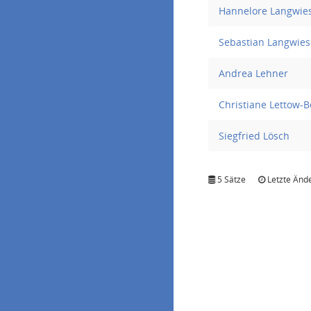
Hannelore Langwie
Sebastian Langwies
Andrea Lehner
Christiane Lettow-B
Siegfried Lösch
5 Sätze
Letzte Ände