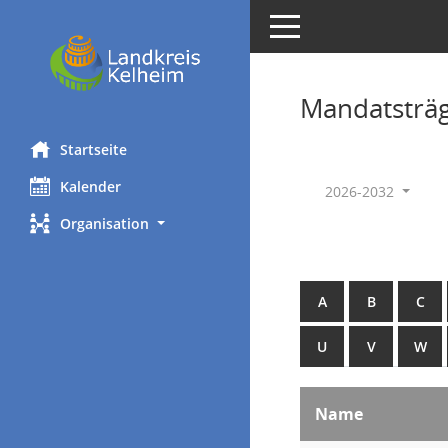
Toggle navigation
Mandatsträ
Startseite
Kalender
2026-2032
Organisation
A
B
C
U
V
W
Name