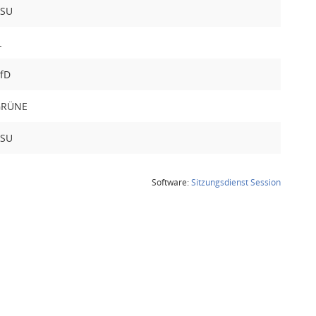
SU
L
fD
GRÜNE
SU
(Wird in
Software:
Sitzungsdienst
Session