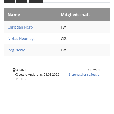
Name
Mitgliedschaft
Christian Nerb
FW
Niklas Neumeyer
CSU
Jörg Nowy
FW
3 Sätze
Software:
(Wird in
Letzte Änderung: 08.08.2026
Sitzungsdienst
Session
11:00:36