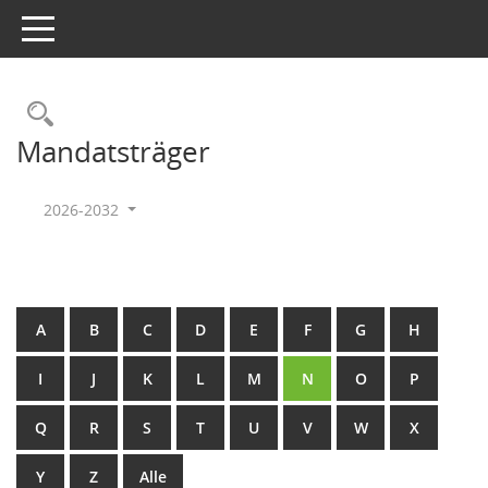
Toggle navigation
Rechercheauswahl
Mandatsträger
2026-2032
A
B
C
D
E
F
G
H
I
J
K
L
M
N
O
P
Q
R
S
T
U
V
W
X
Y
Z
Alle