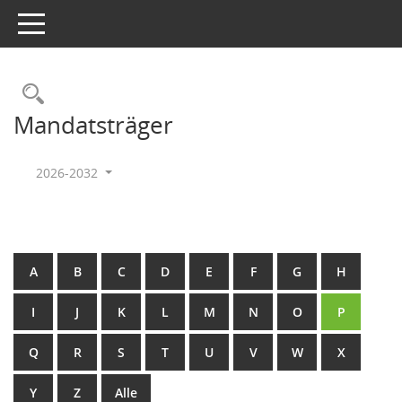
Toggle navigation
Rechercheauswahl
Mandatsträger
2026-2032
A
B
C
D
E
F
G
H
I
J
K
L
M
N
O
P
Q
R
S
T
U
V
W
X
Y
Z
Alle