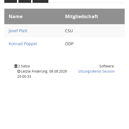
Name
Mitgliedschaft
Josef Pletl
CSU
Konrad Pöppel
ÖDP
2 Sätze
Software:
(Wird in
Letzte Änderung: 08.08.2026
Sitzungsdienst
Session
20:00:33