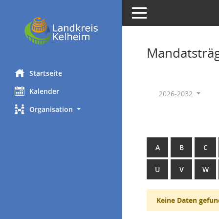
Toggle navigation
Mandatsträ
Startseite
Kalender
2026-2032
Organisation
A
B
C
U
V
W
Keine Daten gefun