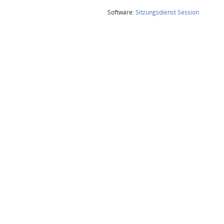
(Wird in
Software:
Sitzungsdienst
Session