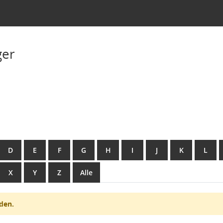
ger
D
E
F
G
H
I
J
K
L
X
Y
Z
Alle
den.