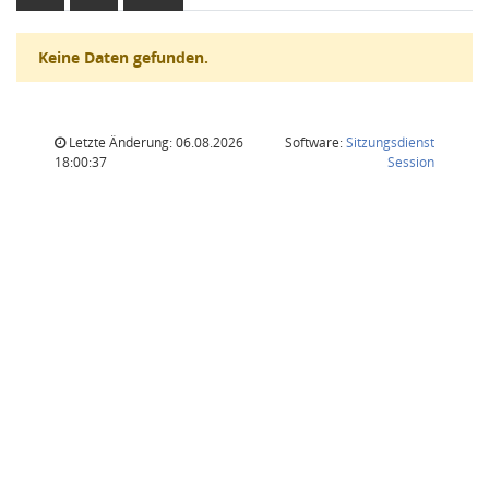
Keine Daten gefunden.
Letzte Änderung: 06.08.2026
Software:
Sitzungsdienst
(Wird in
18:00:37
Session