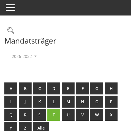
Toggle navigation
Rechercheauswahl
Mandatsträger
2026-2032
A
B
C
D
E
F
G
H
I
J
K
L
M
N
O
P
Q
R
S
T
U
V
W
X
Y
Z
Alle