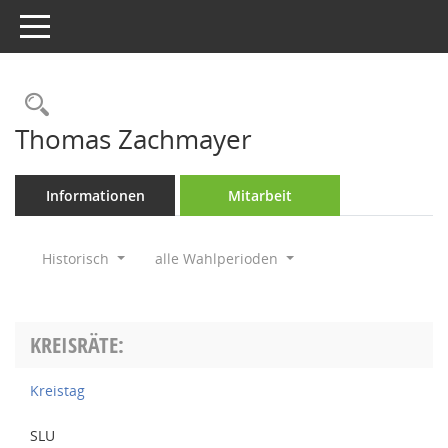
Toggle navigation
Rechercheauswahl
Thomas Zachmayer
Informationen
Mitarbeit
Historisch
alle Wahlperioden
KREISRÄTE:
Kreistag
SLU