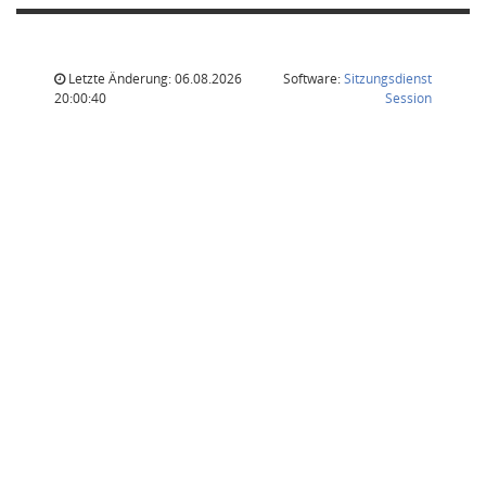
Letzte Änderung: 06.08.2026
Software:
Sitzungsdienst
(Wird in
20:00:40
Session