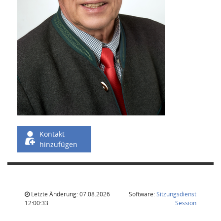
Kontakt
hinzufügen
Letzte Änderung: 07.08.2026
Software:
Sitzungsdienst
(Wird in
12:00:33
Session