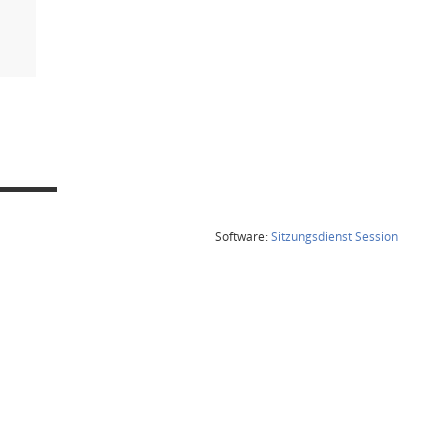
(Wird in
Software:
Sitzungsdienst
Session