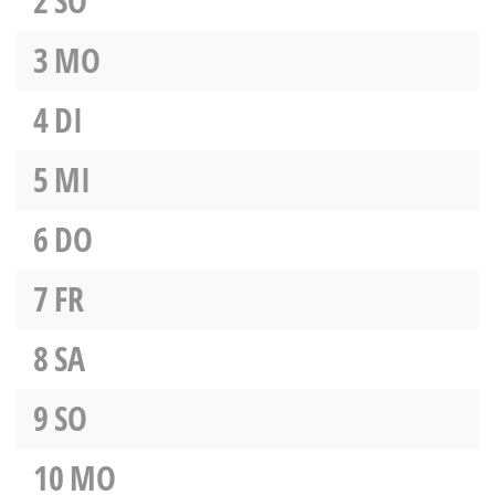
2
SO
3
MO
4
DI
5
MI
6
DO
7
FR
8
SA
9
SO
10
MO