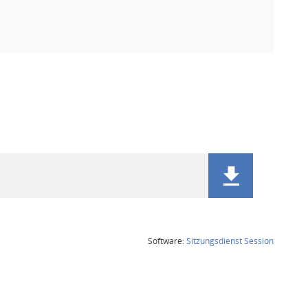
(Wird in
Software:
Sitzungsdienst
Session