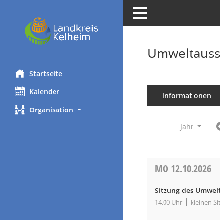
Toggle navigation
Umweltauss
Startseite
Kalender
Informationen
Organisation
Jahr
MO
12.10.2026
Sitzung des Umwel
14:00 Uhr
kleinen Si