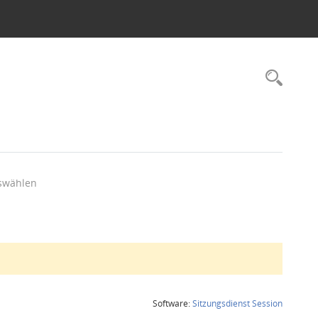
Rec
swählen
(Wird in
Software:
Sitzungsdienst
Session