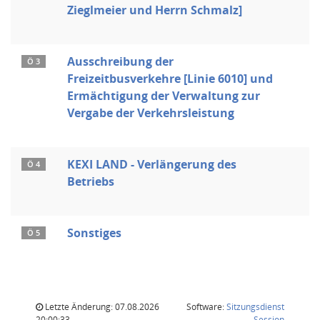
Zieglmeier und Herrn Schmalz]
Ausschreibung der
Ö 3
Freizeitbusverkehre [Linie 6010] und
Ermächtigung der Verwaltung zur
Vergabe der Verkehrsleistung
KEXI LAND - Verlängerung des
Ö 4
Betriebs
Sonstiges
Ö 5
Letzte Änderung: 07.08.2026
Software:
Sitzungsdienst
(Wird in
20:00:33
Session