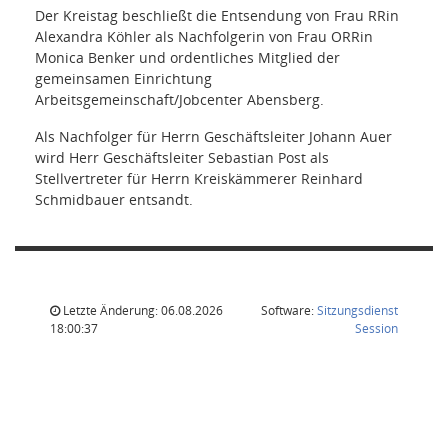
Der Kreistag beschließt die Entsendung von Frau RRin
Alexandra Köhler als Nachfolgerin von Frau ORRin
Monica Benker und ordentliches Mitglied der
gemeinsamen Einrichtung
Arbeitsgemeinschaft/Jobcenter Abensberg.
Als Nachfolger für Herrn Geschäftsleiter Johann Auer
wird Herr Geschäftsleiter Sebastian Post als
Stellvertreter für Herrn Kreiskämmerer Reinhard
Schmidbauer entsandt.
Letzte Änderung: 06.08.2026
Software:
Sitzungsdienst
(Wird in
18:00:37
Session