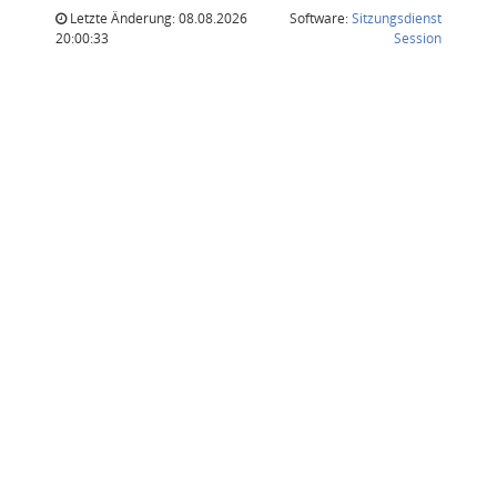
Letzte Änderung: 08.08.2026
Software:
Sitzungsdienst
(Wird in
20:00:33
Session