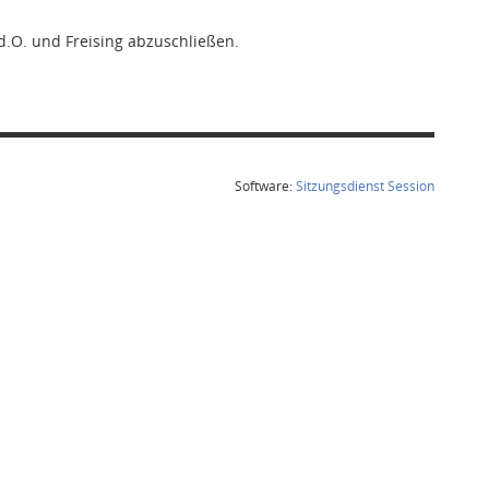
.d.O. und Freising abzuschließen.
(Wird in
Software:
Sitzungsdienst
Session