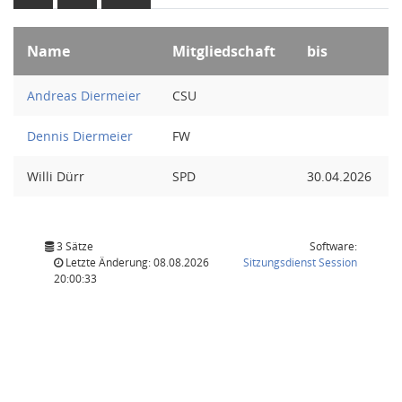
Name
Mitgliedschaft
bis
Andreas Diermeier
CSU
Dennis Diermeier
FW
Willi Dürr
SPD
30.04.2026
3 Sätze
Software:
(Wird in
Letzte Änderung: 08.08.2026
Sitzungsdienst
Session
20:00:33