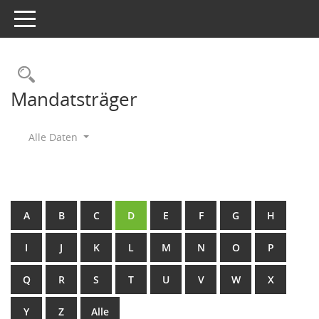
Toggle navigation
Rechercheauswahl
Mandatsträger
Alle Daten
A
B
C
D
E
F
G
H
I
J
K
L
M
N
O
P
Q
R
S
T
U
V
W
X
Y
Z
Alle