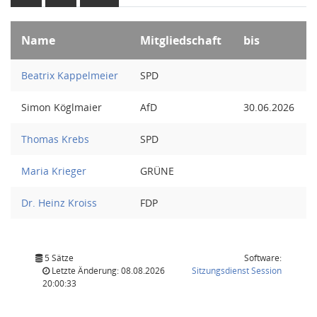
Name
Mitgliedschaft
bis
Beatrix Kappelmeier
SPD
Simon Köglmaier
AfD
30.06.2026
Thomas Krebs
SPD
Maria Krieger
GRÜNE
Dr. Heinz Kroiss
FDP
5 Sätze
Software:
(Wird in
Letzte Änderung: 08.08.2026
Sitzungsdienst
Session
20:00:33