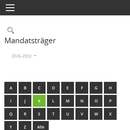
Toggle navigation
Rechercheauswahl
Mandatsträger
2026-2032
A
B
C
D
E
F
G
H
I
J
K
L
M
N
O
P
Q
R
S
T
U
V
W
X
Y
Z
Alle