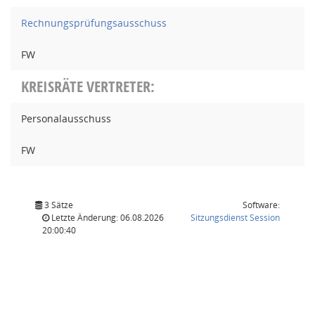
Rechnungsprüfungsausschuss
FW
KREISRÄTE VERTRETER:
Personalausschuss
FW
3 Sätze
Software:
(Wird in
Letzte Änderung: 06.08.2026
Sitzungsdienst
Session
20:00:40