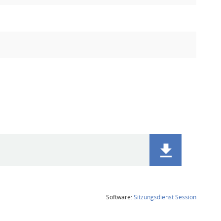
(Wird in
Software:
Sitzungsdienst
Session