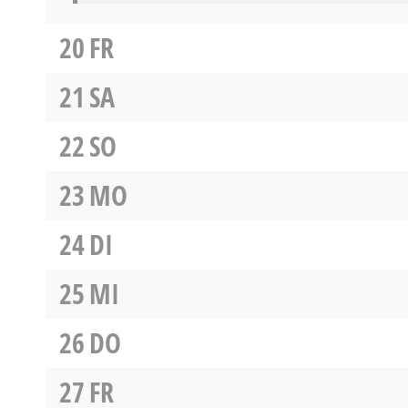
20
FR
21
SA
22
SO
23
MO
24
DI
25
MI
26
DO
27
FR