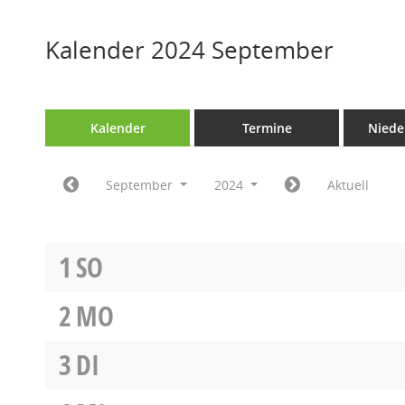
Kalender 2024 September
Kalender
Termine
Niede
September
2024
Aktuell
1
SO
2
MO
3
DI