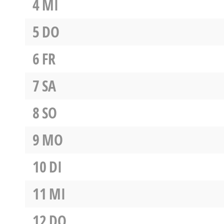
4
MI
5
DO
6
FR
7
SA
8
SO
9
MO
10
DI
11
MI
12
DO