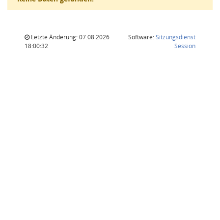
Letzte Änderung: 07.08.2026
Software:
Sitzungsdienst
(Wird in
18:00:32
Session