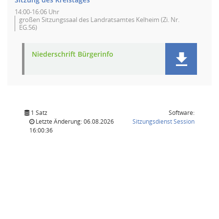
14:00-16:06 Uhr
großen Sitzungssaal des Landratsamtes Kelheim (Zi. Nr.
EG.56)
Niederschrift Bürgerinfo
1 Satz
Software:
(Wird in
Letzte Änderung: 06.08.2026
Sitzungsdienst
Session
16:00:36