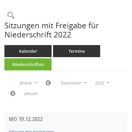
Rechercheauswahl
Sitzungen mit Freigabe für
Niederschrift 2022
Kalender
Termine
Niederschriften
Monat
Dezember
2022
Aktuell
MO
19.12.2022
Sitzung des Kreistages