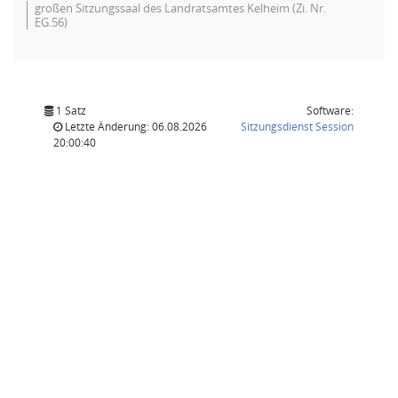
großen Sitzungssaal des Landratsamtes Kelheim (Zi. Nr.
EG.56)
1 Satz
Software:
(Wird in
Letzte Änderung: 06.08.2026
Sitzungsdienst
Session
20:00:40