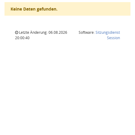
Keine Daten gefunden.
Letzte Änderung: 06.08.2026
Software:
Sitzungsdienst
(Wird in
20:00:40
Session