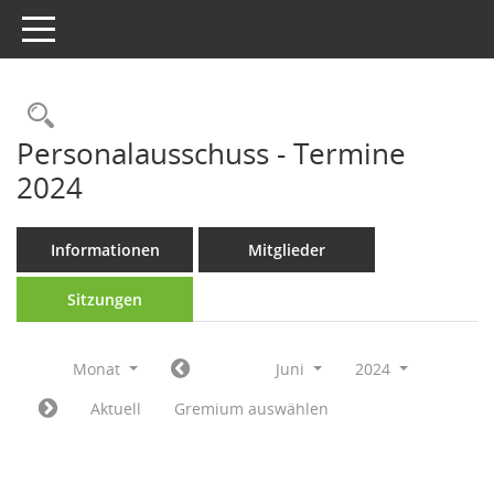
Toggle navigation
Rechercheauswahl
Personalausschuss - Termine
2024
Informationen
Mitglieder
Sitzungen
Monat
Juni
2024
Aktuell
Gremium auswählen