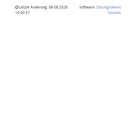
Letzte Änderung: 06.08.2026
Software:
Sitzungsdienst
(Wird in
10:00:37
Session