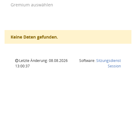
Gremium auswählen
Keine Daten gefunden.
Letzte Änderung: 08.08.2026
Software:
Sitzungsdienst
(Wird in
13:00:37
Session