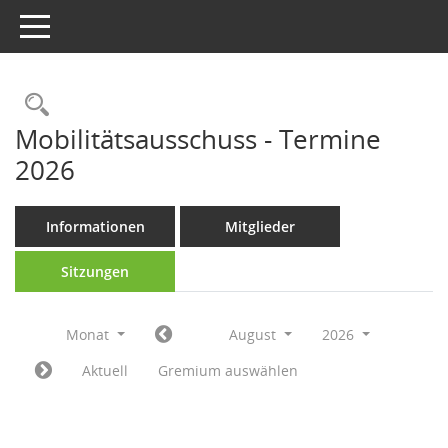
Toggle navigation
Rechercheauswahl
Mobilitätsausschuss - Termine
2026
Informationen
Mitglieder
Sitzungen
Monat
August
2026
Aktuell
Gremium auswählen