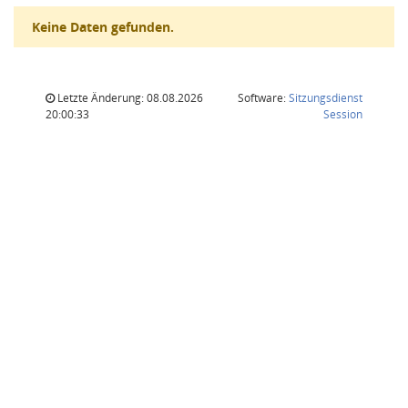
Keine Daten gefunden.
Letzte Änderung: 08.08.2026
Software:
Sitzungsdienst
(Wird in
20:00:33
Session