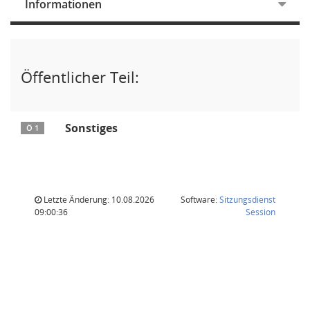
Informationen
Öffentlicher Teil:
Sonstiges
Ö 1
Letzte Änderung: 10.08.2026
Software:
Sitzungsdienst
(Wird in
09:00:36
Session