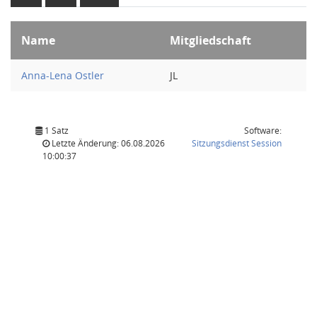
Name
Mitgliedschaft
Anna-Lena Ostler
JL
1 Satz
Software:
(Wird in
Letzte Änderung: 06.08.2026
Sitzungsdienst
Session
10:00:37