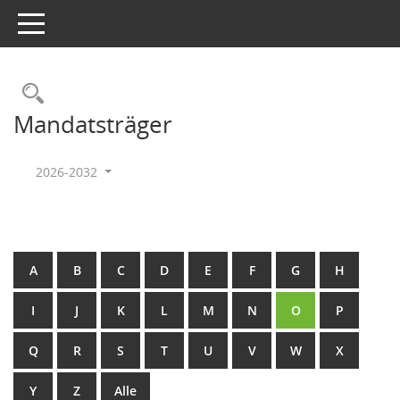
Toggle navigation
Rechercheauswahl
Mandatsträger
2026-2032
A
B
C
D
E
F
G
H
I
J
K
L
M
N
O
P
Q
R
S
T
U
V
W
X
Y
Z
Alle