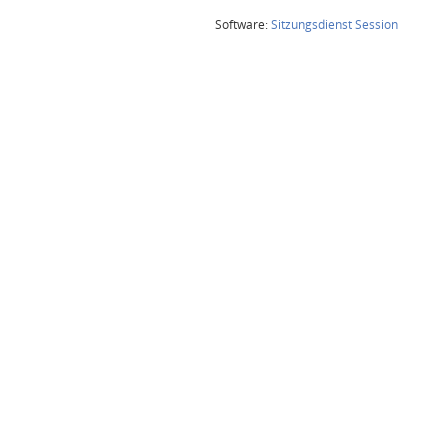
(Wird in
Software:
Sitzungsdienst
Session