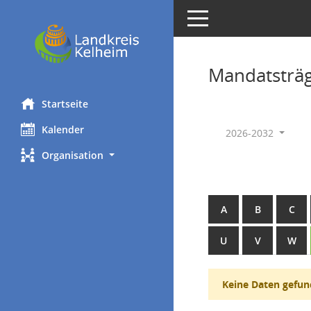
Toggle navigation
Mandatsträ
Startseite
Kalender
2026-2032
Organisation
A
B
C
U
V
W
Keine Daten gefun