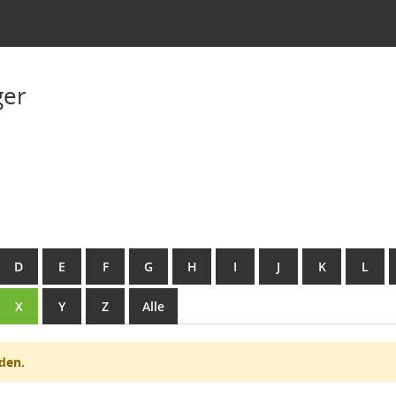
ger
D
E
F
G
H
I
J
K
L
X
Y
Z
Alle
den.