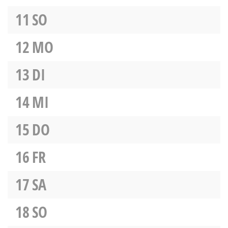
11
SO
12
MO
13
DI
14
MI
15
DO
16
FR
17
SA
18
SO