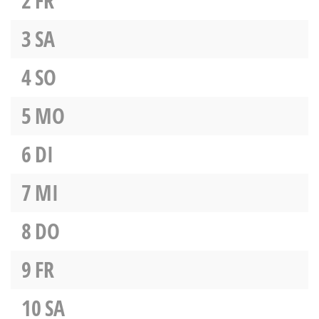
2
FR
3
SA
4
SO
5
MO
6
DI
7
MI
8
DO
9
FR
10
SA