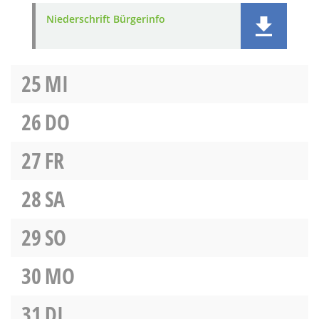
Niederschrift Bürgerinfo
25
MI
26
DO
27
FR
28
SA
29
SO
30
MO
31
DI