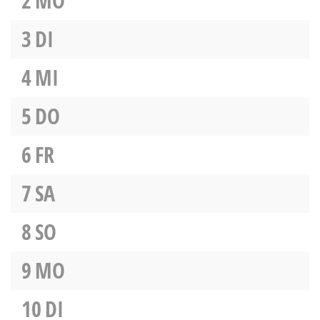
2
MO
3
DI
4
MI
5
DO
6
FR
7
SA
8
SO
9
MO
10
DI