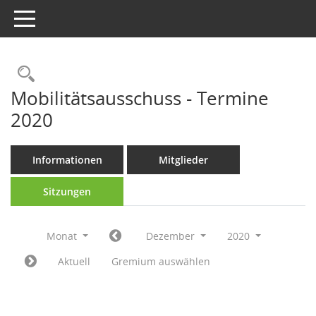
Toggle navigation
Rechercheauswahl
Mobilitätsausschuss - Termine
2020
Informationen
Mitglieder
Sitzungen
Monat
Dezember
2020
Aktuell
Gremium auswählen