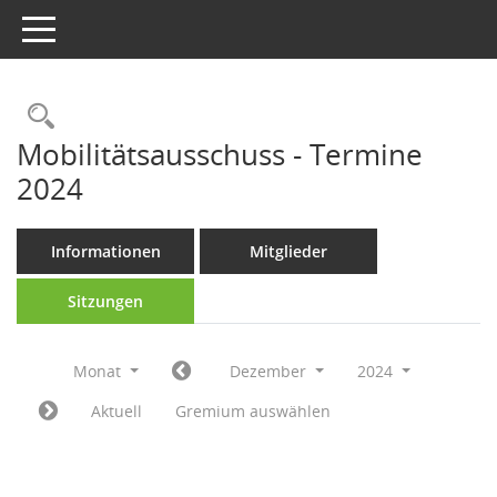
Toggle navigation
Rechercheauswahl
Mobilitätsausschuss - Termine
2024
Informationen
Mitglieder
Sitzungen
Monat
Dezember
2024
Aktuell
Gremium auswählen