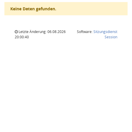
Keine Daten gefunden.
Letzte Änderung: 06.08.2026
Software:
Sitzungsdienst
(Wird in
20:00:40
Session