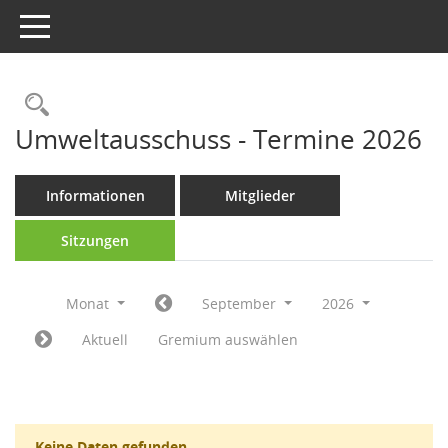
Toggle navigation
Rechercheauswahl
Umweltausschuss - Termine 2026
Informationen
Mitglieder
Sitzungen
Monat
September
2026
Aktuell
Gremium auswählen
Keine Daten gefunden.