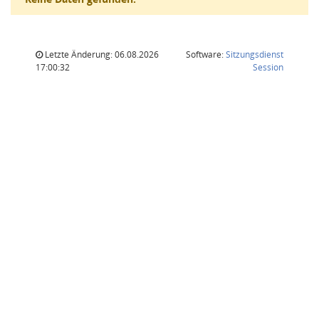
Letzte Änderung: 06.08.2026
Software:
Sitzungsdienst
(Wird in
17:00:32
Session