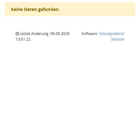
Keine Daten gefunden.
Letzte Änderung: 06.08.2026
Software:
Sitzungsdienst
(Wird in
13:01:22
Session