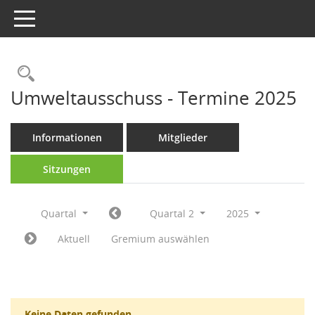
Toggle navigation
Rechercheauswahl
Umweltausschuss - Termine 2025
Informationen
Mitglieder
Sitzungen
Quartal
Quartal 2
2025
Aktuell
Gremium auswählen
Keine Daten gefunden.