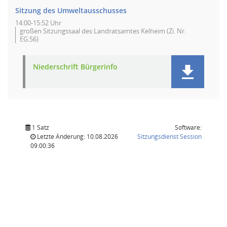
Sitzung des Umweltausschusses
14:00-15:52 Uhr
großen Sitzungssaal des Landratsamtes Kelheim (Zi. Nr.
EG.56)
Niederschrift Bürgerinfo
1 Satz
Software:
(Wird in
Letzte Änderung: 10.08.2026
Sitzungsdienst
Session
09:00:36