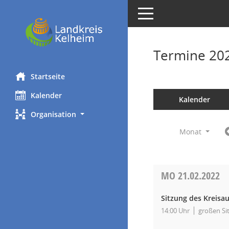
Toggle navigation
Termine 20
Startseite
Kalender
Kalender
Organisation
Monat
MO
21.02.2022
Sitzung des Kreisa
14:00 Uhr
großen Si