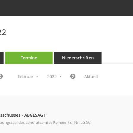
22
Termine
Niederschriften
Februar
2022
Aktuell
usschusses - ABGESAGT!
tzungssaal des Landratsamtes Kelheim (Zi. Nr. EG.56)