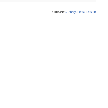
(Wird in
Software:
Sitzungsdienst
Session