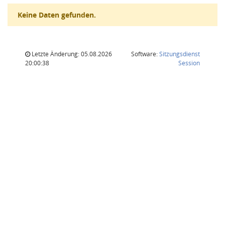
Keine Daten gefunden.
Letzte Änderung: 05.08.2026
Software:
Sitzungsdienst
(Wird in
20:00:38
Session