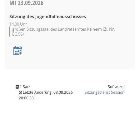
MI
23.09.2026
Sitzung des Jugendhilfeausschusses
14:00 Uhr
großen Sitzungssaal des Landratsamtes Kelheim (Zi. Nr.
EG.56)
1 Satz
Software:
(Wird in
Letzte Änderung: 08.08.2026
Sitzungsdienst
Session
20:00:33